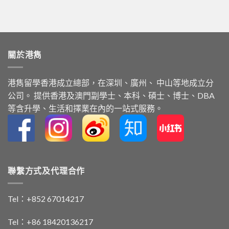
關於港雋
港雋留學⾹港成⽴總部，在深圳、廣州、 中⼭等地成⽴分
公司。 提供⾹港及澳⾨副學⼠、本科、碩⼠、博⼠、DBA
等含升學、⽣活和擇業在內的⼀站式服務。
聯繫方式及代理合作
Tel：+852 67014217
Tel：+86 18420136217