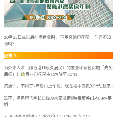
10月25日或以后在港置业
时
，’不用缴纳印花税’，你还不知
道吗？
敲重点↓
为外来人才（即香港非永久居民）的置业印花税实施
「先免
后征」
！
置业印花税由15%降至7.5%!
港漂们，不用等7年后再上车啦，现在相中就抓紧行动起来~
这不，港隽印飞学长已经为大家邀请到#
楼市蒋门人Lucy学
姐
：
视频号直播时间：2023年11月7日 20点-21点