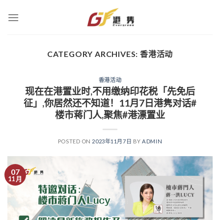
Skip
to
content
CATEGORY ARCHIVES:
香港活动
香港活动
现在在港置业时,不用缴纳印花税「先免后
征」,你居然还不知道！11月7日港隽对话#
楼市蒋门人,聚焦#港漂置业
POSTED ON
2023年11月7日
BY
ADMIN
07
11 月