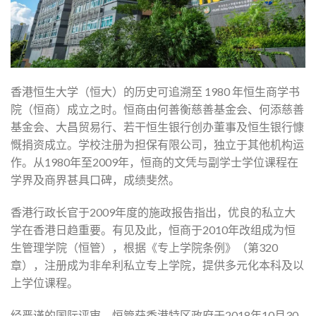
香港恒生大学（恒大）的历史可追溯至 1980 年恒生商学书
院（恒商）成立之时。恒商由何善衡慈善基金会、何添慈善
基金会、大昌贸易行、若干恒生银行创办董事及恒生银行慷
慨捐资成立。学校注册为担保有限公司，独立于其他机构运
作。从1980年至2009年，恒商的文凭与副学士学位课程在
学界及商界甚具口碑，成绩斐然。
香港行政长官于2009年度的施政报告指出，优良的私立大
学在香港日趋重要。有见及此，恒商于2010年改组成为恒
生管理学院（恒管），根据《专上学院条例》（第320
章），注册成为非牟利私立专上学院，提供多元化本科及以
上学位课程。
经严谨的国际评审，恒管获香港特区政府于2018年10月30