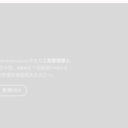
Administration) 中文为
工商管理博士
。
 在中国，
DBA
这个词是继EMBA之
的管理类课程相关名词之一。
咨询DBA