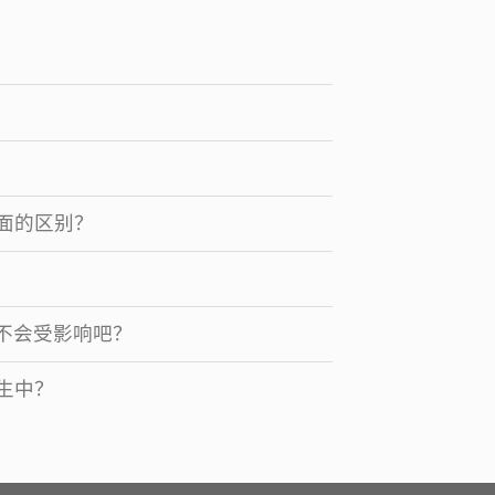
面的区别？
份不会受影响吧？
生中？