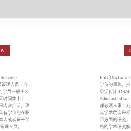
BA
Business
PhD(Doctor 
为高层管理人员工商
学位的通称，指
的学员一般由公
级学位)和DBA(Doc
天时间集中上
Administra
程内容广泛，理
都必须从事工商
具有学位的在职
其学术层次是相
本人或者是升至
论方面的研究，
的管理人员。
格的学术研究解