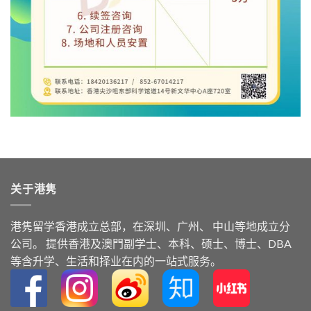
关于港隽
港隽留学⾹港成⽴总部，在深圳、广州、 中⼭等地成⽴分
公司。 提供⾹港及澳⾨副学⼠、本科、硕⼠、博⼠、DBA
等含升学、⽣活和择业在内的⼀站式服务。