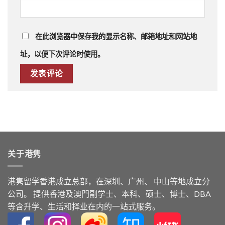
在此浏览器中保存我的显示名称、邮箱地址和网站地
址，以便下次评论时使用。
关于港隽
港隽留学⾹港成⽴总部，在深圳、广州、 中⼭等地成⽴分
公司。 提供⾹港及澳⾨副学⼠、本科、硕⼠、博⼠、DBA
等含升学、⽣活和择业在内的⼀站式服务。