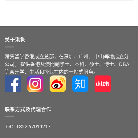
关于港隽
港隽留学⾹港成⽴总部，在深圳、广州、 中⼭等地成⽴分
公司。 提供⾹港及澳⾨副学⼠、本科、硕⼠、博⼠、DBA
等含升学、⽣活和择业在内的⼀站式服务。
联系方式及代理合作
Tel：+852 67014217