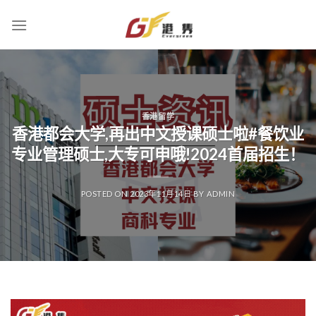
Skip
to
content
香港留学
香港都会大学,再出中文授课硕士啦#餐饮业
专业管理硕士,大专可申哦!2024首届招生！
POSTED ON
2023年11月14日
BY
ADMIN