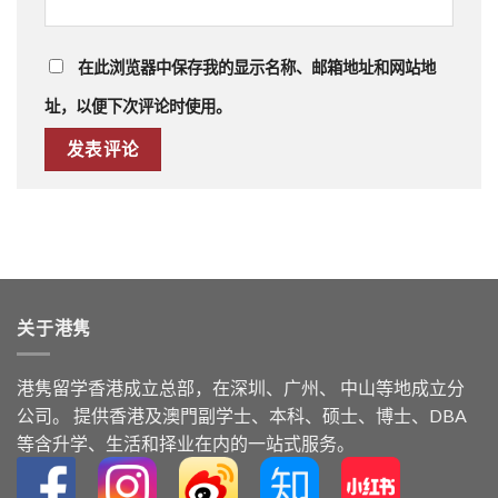
在此浏览器中保存我的显示名称、邮箱地址和网站地
址，以便下次评论时使用。
关于港隽
港隽留学⾹港成⽴总部，在深圳、广州、 中⼭等地成⽴分
公司。 提供⾹港及澳⾨副学⼠、本科、硕⼠、博⼠、DBA
等含升学、⽣活和择业在内的⼀站式服务。