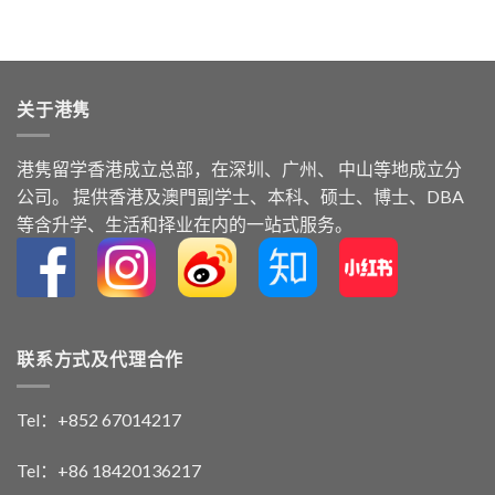
关于港隽
港隽留学⾹港成⽴总部，在深圳、广州、 中⼭等地成⽴分
公司。 提供⾹港及澳⾨副学⼠、本科、硕⼠、博⼠、DBA
等含升学、⽣活和择业在内的⼀站式服务。
联系方式及代理合作
Tel：+852 67014217
Tel：+86 18420136217