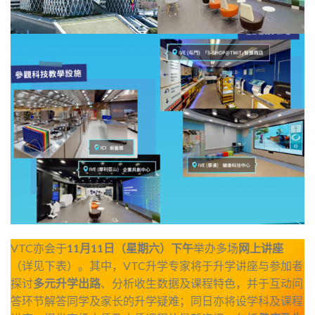
VTC亦会于
11月11日（星期六）下午
举办多场
网上讲座
（详见下表）。其中，VTC升学专家将于升学讲座与参加者
探讨
多元升学出路
、分析收生数据及课程特色，并于互动问
答环节解答同学及家长的升学疑难；同日亦将设学科及课程