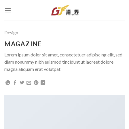
Skip
to
content
Design
MAGAZINE
Lorem ipsum dolor sit amet, consectetuer adipiscing elit, sed
diam nonummy nibh euismod tincidunt ut laoreet dolore
magna aliquam erat volutpat